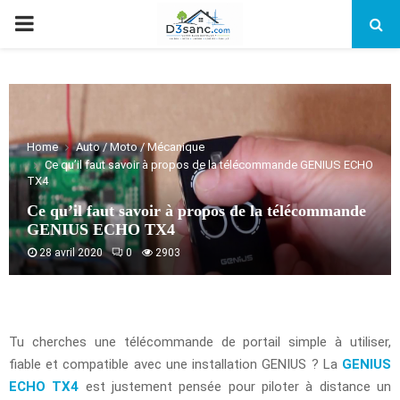
PRIMARY
MENU
Home
Auto / Moto / Mécanique
Ce qu’il faut savoir à propos de la télécommande GENIUS ECHO
TX4
Ce qu’il faut savoir à propos de la télécommande
GENIUS ECHO TX4
28 avril 2020
0
2903
Tu cherches une télécommande de portail simple à utiliser,
fiable et compatible avec une installation GENIUS ? La
GENIUS
ECHO TX4
est justement pensée pour piloter à distance un