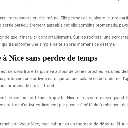
aussi intéressante en elle-même. Elle permet de rejoindre l’autre pa
ne sortie particulièrement agréable car elle combine promenade, pay
oir de quoi t’installer confortablement. Sur les rochers, une serviet
ail qui transforme une simple halte en vrai moment de détente.
 à Nice sans perdre de temps
déal est de construire ta journée autour de zones proches les unes 
is partir vers une activité nautique ou une balade en bord de mer l’
une promenade sur le littoral.
r est de vouloir tout faire trop vite. Nice se savoure mieux quan
ient trop d’activités finissent par passer à côté de l’ambiance réelle
ournables : Vieux Nice, mer, culture et un moment de détente. Si tu 