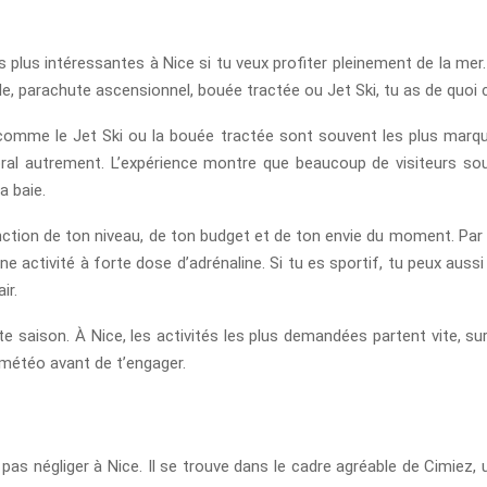
 plus intéressantes à Nice si tu veux profiter pleinement de la mer. D
le, parachute ascensionnel, bouée tractée ou Jet Ski, tu as de quoi
 comme le Jet Ski ou la bouée tractée sont souvent les plus marqu
toral autrement. L’expérience montre que beaucoup de visiteurs sou
a baie.
nction de ton niveau, de ton budget et de ton envie du moment. Par 
e activité à forte dose d’adrénaline. Si tu es sportif, tu peux aus
ir.
aute saison. À Nice, les activités les plus demandées partent vite, su
s météo avant de t’engager.
e pas négliger à Nice. Il se trouve dans le cadre agréable de Cimiez,