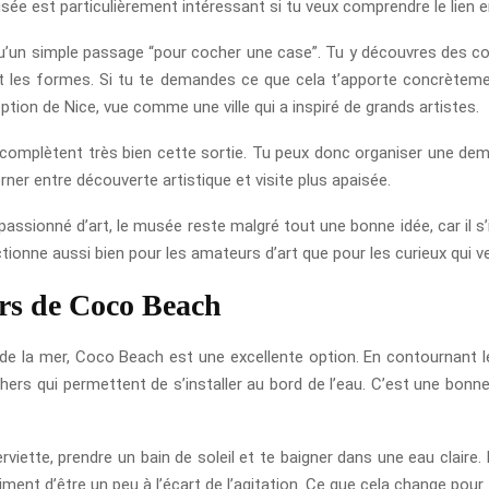
ée est particulièrement intéressant si tu veux comprendre le lien ent
e qu’un simple passage “pour cocher une case”. Tu y découvres des co
 et les formes. Si tu te demandes ce que cela t’apporte concrèteme
tion de Nice, vue comme une ville qui a inspiré de grands artistes.
 complètent très bien cette sortie. Tu peux donc organiser une demi
erner entre découverte artistique et visite plus apaisée.
assionné d’art, le musée reste malgré tout une bonne idée, car il s’i
 fonctionne aussi bien pour les amateurs d’art que pour les curieux qu
ers de Coco Beach
r de la mer, Coco Beach est une excellente option. En contournant l
 qui permettent de s’installer au bord de l’eau. C’est une bonne 
ette, prendre un bain de soleil et te baigner dans une eau claire. 
timent d’être un peu à l’écart de l’agitation. Ce que cela change pour 