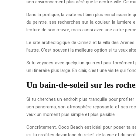
son environnement plus aéré que le centre-ville. Ce mus
Dans la pratique, la visite est bien plus enrichissant
du peintre, ses recherches sur la couleur, la lumière
lecture de son œuvre, mais aussi avec une autre percep
Le site archéologique de Cimiez et la villa des Arènes
l’autre. C’est souvent la meilleure option si tu veux alt
Si tu voyages avec quelqu’un qui n’est pas forcément p
un itinéraire plus large. En clair, c’est une visite qui
Un bain-de-soleil sur les roch
Si tu cherches un endroit plus tranquille pour profite
son panorama, son atmosphère reposante et ses rochers
veux un moment plus simple et plus paisible.
Concrètement, Coco Beach est idéal pour poser ta servi
ici, tu profites davantage du relief, de la vue et du sen